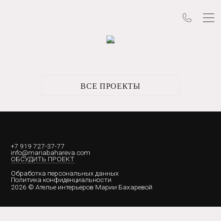
Загородная
резиденция
в клубном посёлке
ВСЕ ПРОЕКТЫ
+7 919 727-37-77
info@mariabahareva.com
ОБСУДИТЬ ПРОЕКТ
Обработка персональных данных
Политика конфиденциальности
2026 © Ателье интерьеров Марии Бахаревой